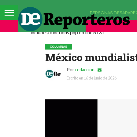
PERSONAS DESAPARE
Deprecated: La función comments_popup_script h
includes/functions.php on line 6131
COLUMNAS
México mundialis
Por
redaccion
Escrito en
16 de junio de 2026