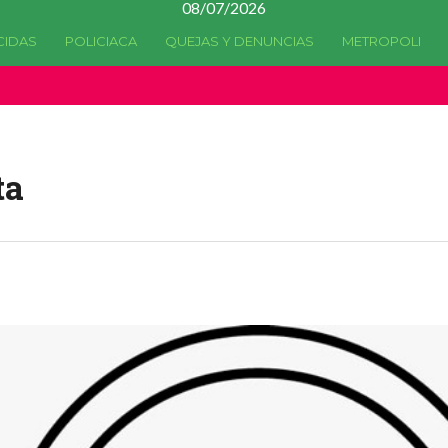
08/07/2026
CIDAS
POLICIACA
QUEJAS Y DENUNCIAS
METROPOLI
a quedado
obsoleta
desde la versión 4.5.0 y no hay alternativas 
ta