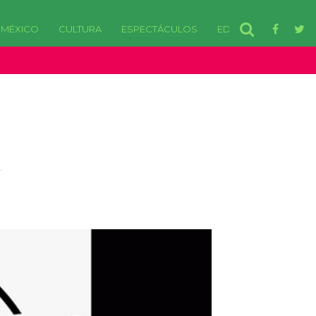
MÉXICO
CULTURA
ESPECTÁCULOS
EDOMEX
disponibles. in /var/www/html/wp-