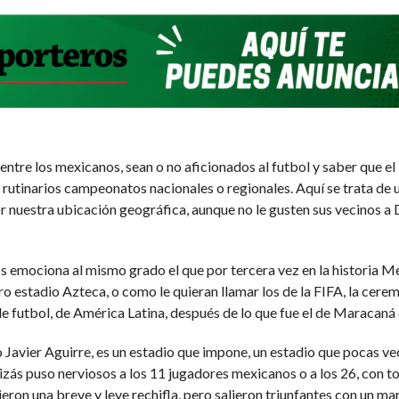
o entre los mexicanos, sean o no aficionados al futbol y saber que 
rutinarios campeonatos nacionales o regionales. Aquí se trata de 
r nuestra ubicación geográfica, aunque no le gusten sus vecinos 
s emociona al mismo grado el que por tercera vez en la historia Mé
ro estadio Azteca, o como le quieran llamar los de la FIFA, la cere
 futbol, de América Latina, después de lo que fue el de Maracaná e
 Javier Aguirre, es un estadio que impone, un estadio que pocas vec
izás puso nerviosos a los 11 jugadores mexicanos o a los 26, con 
bieron una breve y leve rechifla, pero salieron triunfantes con un ma