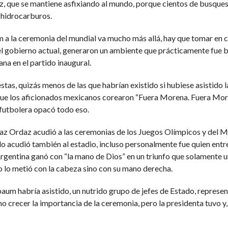
, que se mantiene asfixiando al mundo, porque cientos de busques 
 hidrocarburos.
m a la ceremonia del mundial va mucho más allá, hay que tomar en 
 el gobierno actual, generaron un ambiente que prácticamente fue b
ana en el partido inaugural.
tas, quizás menos de las que habrían existido si hubiese asistido
n que los aficionados mexicanos corearon “Fuera Morena. Fuera Mor
e futbolera opacó todo eso.
az Ordaz acudió a las ceremonias de los Juegos Olímpicos y del M
do acudió también al estadio, incluso personalmente fue quien en
entina ganó con “la mano de Dios” en un triunfo que solamente u
o lo metió con la cabeza sino con su mano derecha.
nbaum habría asistido, un nutrido grupo de jefes de Estado, repres
o crecer la importancia de la ceremonia, pero la presidenta tuvo y