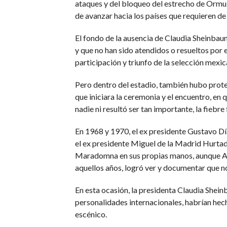
ataques y del bloqueo del estrecho de Ormuz
de avanzar hacia los países que requieren de
El fondo de la ausencia de Claudia Sheinbau
y que no han sido atendidos o resueltos por
participación y triunfo de la selección mexic
Pero dentro del estadio, también hubo protes
que iniciara la ceremonia y el encuentro, e
nadie ni resultó ser tan importante, la fiebr
En 1968 y 1970, el ex presidente Gustavo Dí
el ex presidente Miguel de la Madrid Hurta
Maradomna en sus propias manos, aunque Arg
aquellos años, logró ver y documentar que n
En esta ocasión, la presidenta Claudia Shei
personalidades internacionales, habrían hech
escénico.