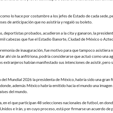
, como lo hace por costumbre a los jefes de Estado de cada sede, p
s de anticipación que no asistiría y regaló su boleto.
, deportistas probados, acudieron a la cita y ganaron, la presiden
 mil cabezas que fue el Estadio Banorte, Ciudad de México o Aztec
ceremonia de inauguración, fue motivo para que tampoco asistiera n
ar ahí sin la anfitriona, podría considerarse que actuó como una a
 extranjeros habían manifestado sus intenciones de asistir, pero s
n del Mundial 2026 la presidenta de México, habría sido una gran f
 donde, además México habría emitido hacia el mundo una imagen 
países del mundo.
a, en el que participan 48 selecciones nacionales de futbol, en dond
Unidos e Irán, y en cuyo proceso, está por firmarse un acuerdo de 