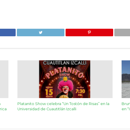
a
Platanito Show celebra “Un Tostón de Risas” en la
Brun
rica
Universidad de Cuautitlán Izcalli
en “