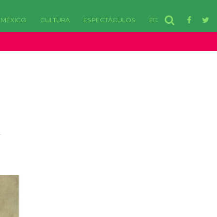
MÉXICO
CULTURA
ESPECTÁCULOS
EDOMEX
disponibles. in /var/www/html/wp-