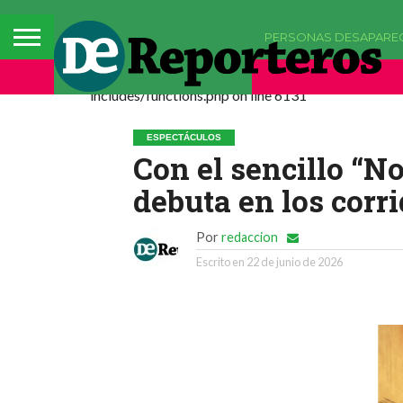
PERSONAS DESAPARE
Deprecated: La función comments_popup_script h
includes/functions.php on line 6131
ESPECTÁCULOS
Con el sencillo “N
debuta en los cor
Por
redaccion
Escrito en
22 de junio de 2026