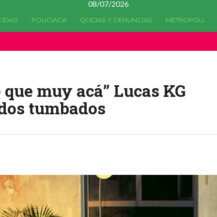
08/07/2026
CIDAS
POLICIACA
QUEJAS Y DENUNCIAS
METROPOLI
a quedado
obsoleta
desde la versión 4.5.0 y no hay alternativas 
o que muy acá” Lucas KG
ridos tumbados