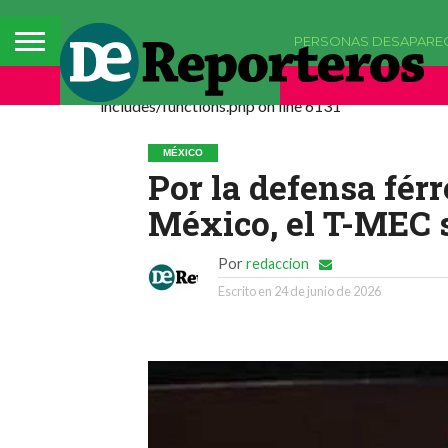
PERSONAS DESAPARE
Deprecated: La función comments_popup_script h
includes/functions.php on line 6131
MÉXICO
Por la defensa férr
México, el T-MEC 
Por
redaccion
Escrito en
24 de junio de 2026