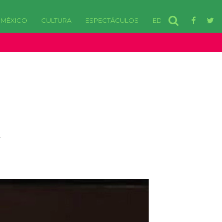
MÉXICO
CULTURA
ESPECTÁCULOS
EDOMEX
disponibles. in /var/www/html/wp-