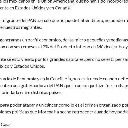
 los mexicanos en la Unión Americana, que no han sido incorporados
mente en Estados Unidos y en Canadá”.
or migrante del PAN, señaló que no puede haber dinero, no pueden 
de nuestros migrantes.
eneramos un perfil económico, de las micro pequeñas y medianas
an con sus remesas al 3% del Producto Interno en México”, subray
e se está viendo por los grandes capitales, pero no se está pensan
xico y Estados Unidos.
retaría de Economía y en la Cancillería, pero retrocede cuando d
ente a una gobernadora del PAN que lo único que hizo fue su cham
brindada entre distintos países.
para poder atacar a un cáncer como lo es el crimen organizado por
isiones políticas que Morena ha hecho retroceder cuando hoy podí
g Casar