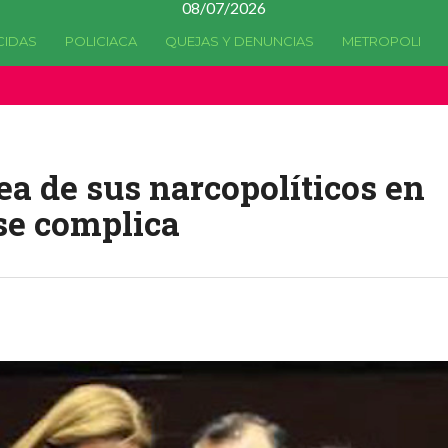
08/07/2026
CIDAS
POLICIACA
QUEJAS Y DENUNCIAS
METROPOLI
a quedado
obsoleta
desde la versión 4.5.0 y no hay alternativas 
ea de sus narcopolíticos en
se complica