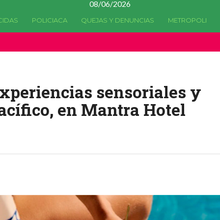
08/06/2026
CIDAS
POLICIACA
QUEJAS Y DENUNCIAS
METROPOLI
a quedado
obsoleta
desde la versión 4.5.0 y no hay alternativas 
xperiencias sensoriales y
Pacífico, en Mantra Hotel