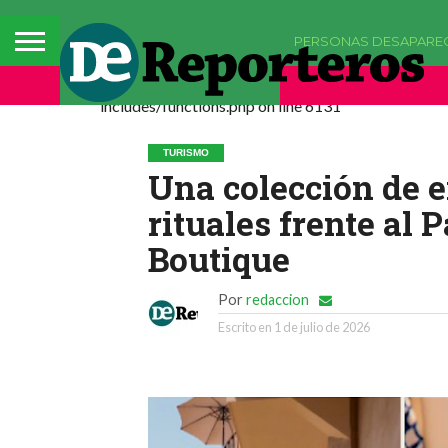
PERSONAS DESAPARE
Deprecated: La función comments_popup_script h
includes/functions.php on line 6131
TURISMO
Una colección de e
rituales frente al 
Boutique
Por
redaccion
Escrito en
1 de julio de 2026