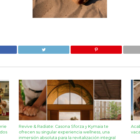
erie
Revive & Radiate: Casona Sforza y Kymaia te
Acab
ados
ofrecen su singular experiencia wellness, una
vaca
inmersión absoluta para la revitalización integral