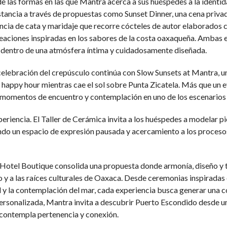
de las formas en las que Mantra acerca a sus huéspedes a la identid
tancia a través de propuestas como Sunset Dinner, una cena privad
iencia de cata y maridaje que recorre cócteles de autor elaborados 
aciones inspiradas en los sabores de la costa oaxaqueña. Ambas ex
ón dentro de una atmósfera íntima y cuidadosamente diseñada.
celebración del crepúsculo continúa con Slow Sunsets at Mantra, un
 happy hour mientras cae el sol sobre Punta Zicatela. Más que un eve
o momentos de encuentro y contemplación en uno de los escenarios 
eriencia. El Taller de Cerámica invita a los huéspedes a modelar p
rando un espacio de expresión pausada y acercamiento a los proce
 Hotel Boutique consolida una propuesta donde armonía, diseño y 
o y a las raíces culturales de Oaxaca. Desde ceremonias inspiradas 
 y la contemplación del mar, cada experiencia busca generar una c
personalizada, Mantra invita a descubrir Puerto Escondido desde 
 contempla pertenencia y conexión.