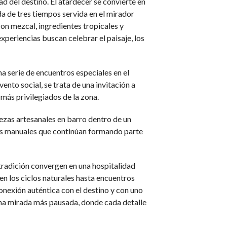
ad del destino. El atardecer se convierte en
a de tres tiempos servida en el mirador
con mezcal, ingredientes tropicales y
periencias buscan celebrar el paisaje, los
a serie de encuentros especiales en el
nto social, se trata de una invitación a
más privilegiados de la zona.
iezas artesanales en barro dentro de un
sos manuales que continúan formando parte
tradición convergen en una hospitalidad
en los ciclos naturales hasta encuentros
onexión auténtica con el destino y con uno
una mirada más pausada, donde cada detalle