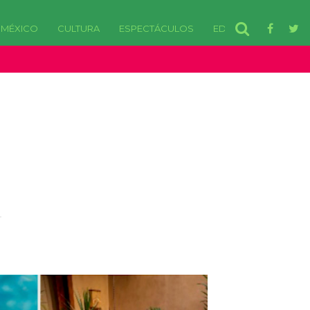
MÉXICO
CULTURA
ESPECTÁCULOS
EDOMEX
disponibles. in /var/www/html/wp-