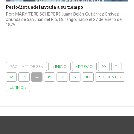
Periodista adelantada a su tiempo
Por: MARY TERE SCHEPERS Juana Belén Gutiérrez Chávez
oriunda de San Juan del Río, Durango, nació el 27 de enero de
1875...
PÁGINA 14 DE 234
« INICIO
‹ PREVIO
10
11
12
13
14
15
16
17
18
SIGUIENTE ›
ÚLTIMO »