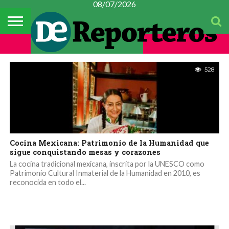
08/07/2026
TEMAS
CULTURA
DEL
#CONSTITUYENTE
MÉXICO
METROPOLI
POLICIACA
ESPECTÁCULOS
CULTURA
FINANZAS
CIENCIA Y
MUJER
DÍA
TECNOLOGÍA
528
Cocina Mexicana: Patrimonio de la Humanidad que
sigue conquistando mesas y corazones
La cocina tradicional mexicana, inscrita por la UNESCO como
Patrimonio Cultural Inmaterial de la Humanidad en 2010, es
reconocida en todo el...