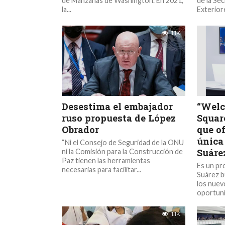
de Manzanas de Washington. En 2021,
de la Se
la...
Exteriore
1.1K
Desestima el embajador
“Welc
ruso propuesta de López
Squar
Obrador
que o
única
“Ni el Consejo de Seguridad de la ONU
Suáre
ni la Comisión para la Construcción de
Paz tienen las herramientas
Es un pr
necesarias para facilitar...
Suárez b
los nuev
oportuni
1.1K