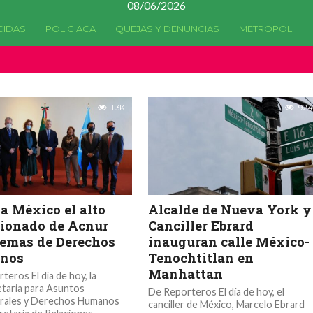
08/06/2026
CIDAS
POLICIACA
QUEJAS Y DENUNCIAS
METROPOLI
1.3K
924
 a México el alto
Alcalde de Nueva York y
ionado de Acnur
Canciller Ebrard
temas de Derechos
inauguran calle México-
nos
Tenochtitlan en
Manhattan
teros El día de hoy, la
taria para Asuntos
De Reporteros El día de hoy, el
erales y Derechos Humanos
canciller de México, Marcelo Ebrard