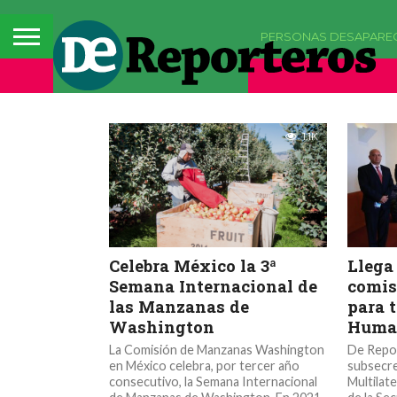
PERSONAS DESAPARE
INTERNACIONAL
1.1K
Celebra México la 3ª
Llega
Semana Internacional de
comis
las Manzanas de
para 
Washington
Huma
La Comisión de Manzanas Washington
De Repor
en México celebra, por tercer año
subsecre
consecutivo, la Semana Internacional
Multilat