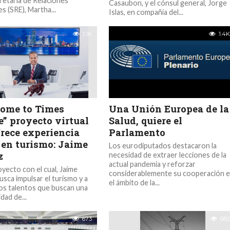
cretaría de Relaciones
Casaubon, y el cónsul general, Jorge
s (SRE), Martha...
Islas, en compañía del...
1.1K
1.4K
ome to Times
Una Unión Europea de la
e” proyecto virtual
Salud, quiere el
frece experiencia
Parlamento
 en turismo: Jaime
Los eurodiputados destacaron la
z
necesidad de extraer lecciones de la
actual pandemia y reforzar
oyecto con el cual, Jaime
considerablemente su cooperación 
usca impulsar el turismo y a
el ámbito de la...
os talentos que buscan una
dad de...
673
682