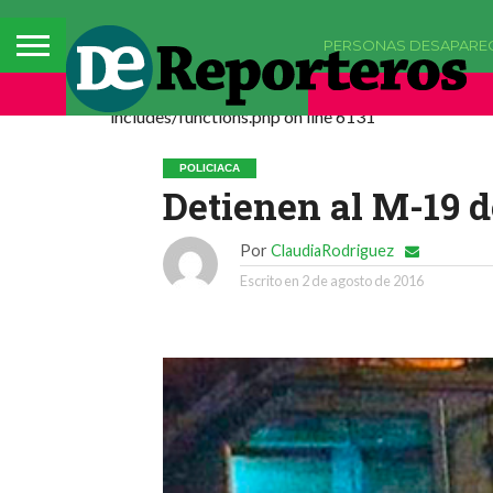
PERSONAS DESAPARE
Deprecated: La función comments_popup_script h
includes/functions.php on line 6131
POLICIACA
Detienen al M-19 de
Por
ClaudiaRodriguez
Escrito en
2 de agosto de 2016