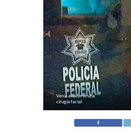
Venía a hacerse una
cirugía facial