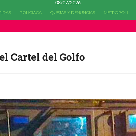
08/07/2026
CIDAS
POLICIACA
QUEJAS Y DENUNCIAS
METROPOLI
a quedado
obsoleta
desde la versión 4.5.0 y no hay alternativas 
l Cartel del Golfo