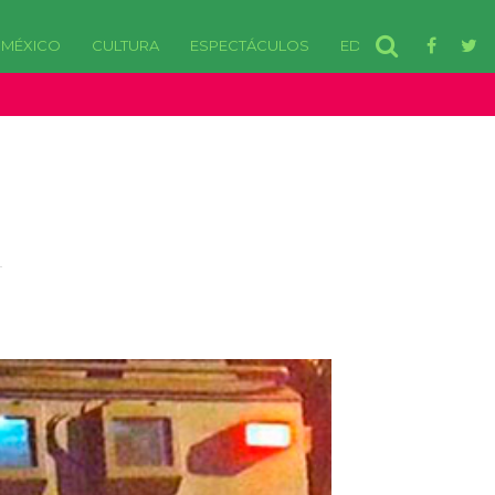
MÉXICO
CULTURA
ESPECTÁCULOS
EDOMEX
disponibles. in /var/www/html/wp-