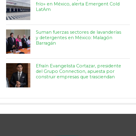
frío» en México, alerta Emergent Cold
LatAm
Suman fuerzas sectores de lavanderías
y detergentes en México: Malagón
Barragán
Efraín Evangelista Cortazar, presidente
del Grupo Connection, apuesta por
construir empresas que trasciendan