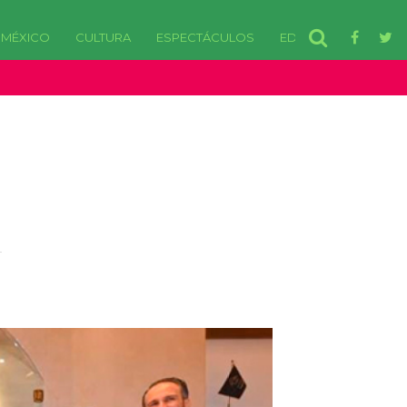
MÉXICO
CULTURA
ESPECTÁCULOS
EDOMEX
disponibles. in /var/www/html/wp-