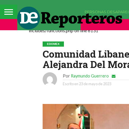
PERSONAS DESAPARE
Deprecated: La función comments_popup_script h
includes/functions.php on line 6131
EDOMEX
Comunidad Libanes
Alejandra Del Mor
Por
Raymundo Guerrero
Escrito en
23 de mayo de 2023