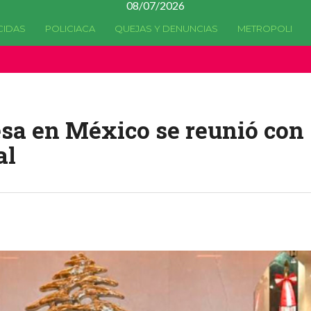
08/07/2026
CIDAS
POLICIACA
QUEJAS Y DENUNCIAS
METROPOLI
a quedado
obsoleta
desde la versión 4.5.0 y no hay alternativas 
a en México se reunió con
al