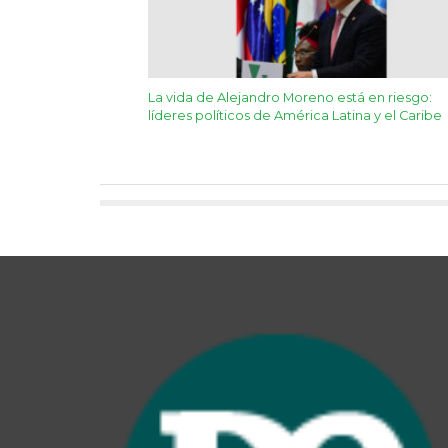
La vida de Alejandro Moreno está en riesgo:
líderes políticos de América Latina y el Caribe