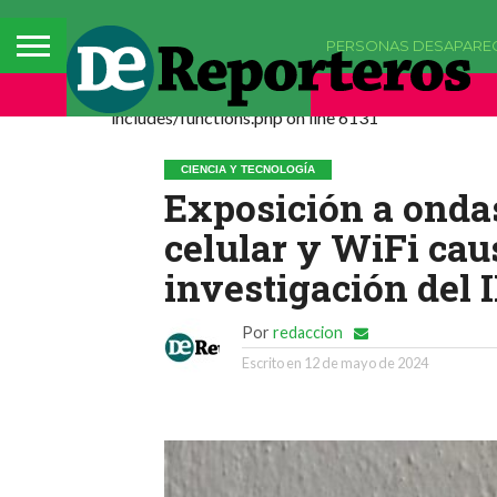
PERSONAS DESAPARE
Deprecated: La función comments_popup_script h
includes/functions.php on line 6131
CIENCIA Y TECNOLOGÍA
Exposición a onda
celular y WiFi cau
investigación del 
Por
redaccion
Escrito en
12 de mayo de 2024