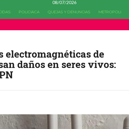
08/07/2026
CIDAS
POLICIACA
QUEJAS Y DENUNCIAS
METROPOLI
a quedado
obsoleta
desde la versión 4.5.0 y no hay alternativas 
s electromagnéticas de
san daños en seres vivos:
IPN