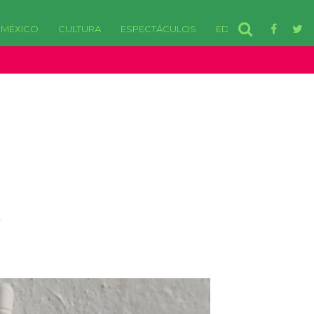
MÉXICO
CULTURA
ESPECTÁCULOS
EDOMEX
disponibles. in /var/www/html/wp-