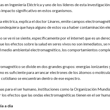
 en Ingeniería Eléctrica y uno de los líderes de esta investigación,
 impacto significativo en estos organismos.
a eléctrica, explica el doctor Linares, emite campos electromagnét
dondequiera que haya alguno de estos va a haber contaminación el
o se ve ni se siente, específicamente por el internet que es un de
e los efectos sobre la salud en seres vivos no son inmediatos, se r
l medio ambiental electromagnético, los comportamientos complejo
tromagnético se divide en dos grandes grupos: energías ionizantes y
no es suficiente para arrancar electrones de los átomos o molécula
o cotidiano se encuentran dentro de ese espectro.
nas para el ser humano, instituciones como la Organización Mundial
r los efectos que las ondas electromagnéticas tienen en el ser hum
ía a día