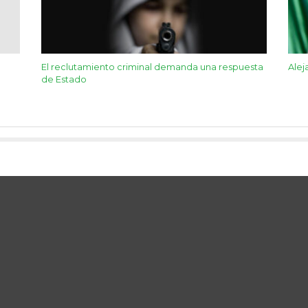
El reclutamiento criminal demanda una respuesta
Alej
de Estado