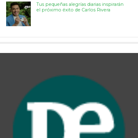
Tus pequeñas alegrías diarias inspirarán
el próximo éxito de Carlos Rivera