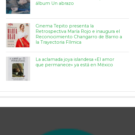
álbum Un abrazo
Cinema Tepito presenta la
Retrospectiva María Rojo e inaugura el
Reconocimiento Changarro de Barrio a
la Trayectoria Fílmica
La aclamada joya islandesa «El amor
que permanece» ya está en México