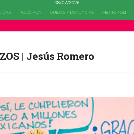
08/07/2026
CIDAS
POLICIACA
QUEJAS Y DENUNCIAS
METROPOLI
a quedado
obsoleta
desde la versión 4.5.0 y no hay alternativas 
OS | Jesús Romero