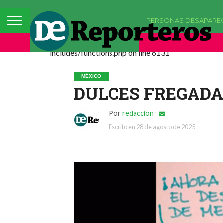
PERSONAS DESAPARE
Deprecated: La función comments_popup_script h
includes/functions.php on line 6131
MÉXICO
DULCES FREGADAZ
Por
redaccion
Escrito en
28 de agosto de 2025