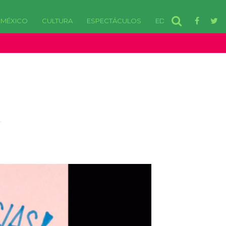
MÉXICO
CULTURA
ESPECTÁCULOS
EDOMEX
disponibles. in /var/www/html/wp-