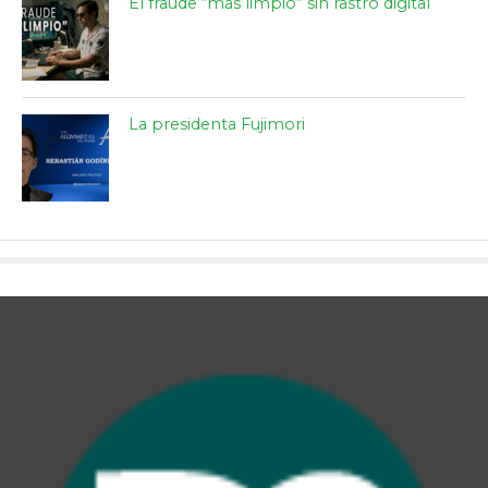
El fraude “más limpio” sin rastro digital
La presidenta Fujimori