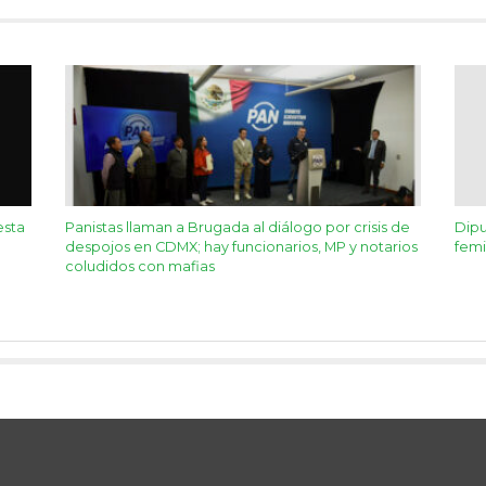
esta
Panistas llaman a Brugada al diálogo por crisis de
Dipu
despojos en CDMX; hay funcionarios, MP y notarios
femi
coludidos con mafias