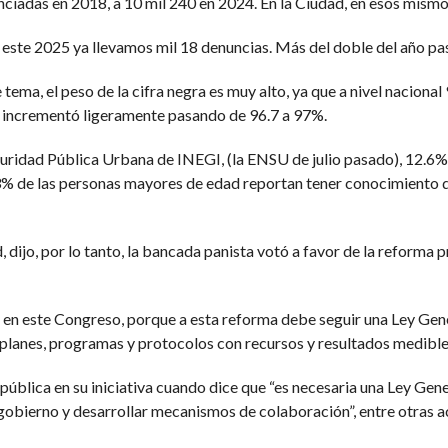
ciadas en 2018, a 10 mil 240 en 2024. En la Ciudad, en esos mism
este 2025 ya llevamos mil 18 denuncias. Más del doble del año pa
tema, el peso de la cifra negra es muy alto, ya que a nivel naciona
e incrementó ligeramente pasando de 96.7 a 97%.
uridad Pública Urbana de INEGI, (la ENSU de julio pasado), 12.6%
.3% de las personas mayores de edad reportan tener conocimiento de
, dijo, por lo tanto, la bancada panista votó a favor de la reforma 
á en este Congreso, porque a esta reforma debe seguir una Ley Gener
planes, programas y protocolos con recursos y resultados medible
pública en su iniciativa cuando dice que “es necesaria una Ley Gene
e gobierno y desarrollar mecanismos de colaboración”, entre otras 