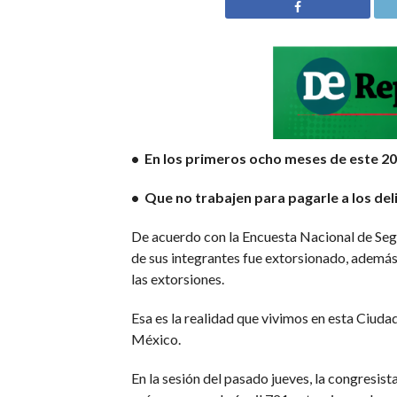
•⁠ ⁠En los primeros ocho meses de este 2
•⁠ ⁠Que no trabajen para pagarle a los de
De acuerdo con la Encuesta Nacional de Segu
de sus integrantes fue extorsionado, además
las extorsiones.
Esa es la realidad que vivimos en esta Ciuda
México.
En la sesión del pasado jueves, la congresis