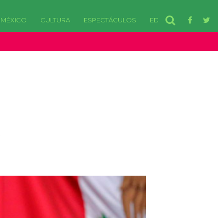
MÉXICO
CULTURA
ESPECTÁCULOS
EDOMEX
disponibles. in /var/www/html/wp-