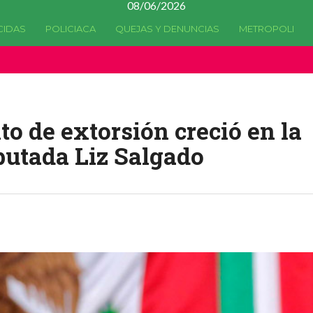
08/06/2026
CIDAS
POLICIACA
QUEJAS Y DENUNCIAS
METROPOLI
a quedado
obsoleta
desde la versión 4.5.0 y no hay alternativas 
to de extorsión creció en la
utada Liz Salgado