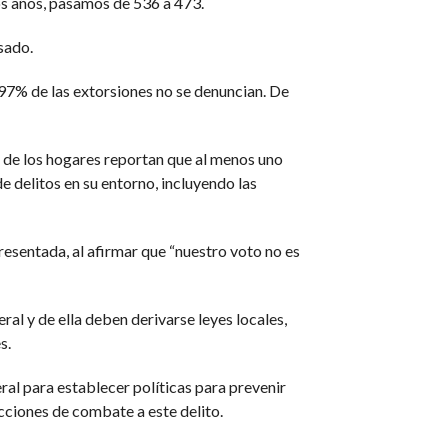
os años, pasamos de 536 a 473.
sado.
l 97% de las extorsiones no se denuncian. De
 de los hogares reportan que al menos uno
 delitos en su entorno, incluyendo las
presentada, al afirmar que “nuestro voto no es
al y de ella deben derivarse leyes locales,
s.
ral para establecer políticas para prevenir
acciones de combate a este delito.