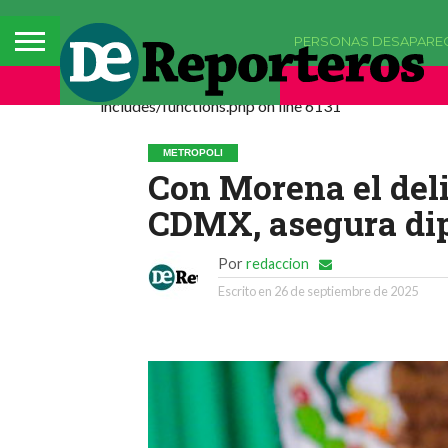
PERSONAS DESAPARE
Deprecated: La función comments_popup_script h
includes/functions.php on line 6131
METROPOLI
Con Morena el deli
CDMX, asegura dip
Por
redaccion
Escrito en
26 de septiembre de 2025