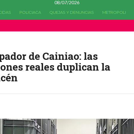
08/07/2026
CIDAS
POLICIACA
QUEJAS Y DENUNCIAS
METROPOLI
a quedado
obsoleta
desde la versión 4.5.0 y no hay alternativas 
epador de Cainiao: las
ones reales duplican la
acén