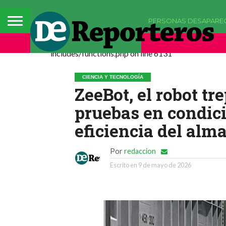
PERSONAS DESAPARE
Deprecated: La función comments_popup_script h
includes/functions.php on line 6131
CIENCIA Y TECNOLOGÍA
ZeeBot, el robot tr
pruebas en condici
eficiencia del alm
Por
redaccion
Escrito en
9 de mayo de 2026