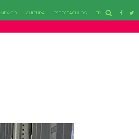
MÉXICO
CULTURA
ESPECTÁCULOS
EDOMEX
disponibles. in /var/www/html/wp-