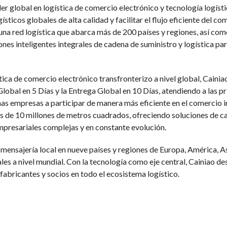
r global en logística de comercio electrónico y tecnología logístic
ticos globales de alta calidad y facilitar el flujo eficiente del c
una red logística que abarca más de 200 países y regiones, así com
nes inteligentes integrales de cadena de suministro y logística p
a de comercio electrónico transfronterizo a nivel global, Cainiao
lobal en 5 Días y la Entrega Global en 10 Días, atendiendo a las 
s empresas a participar de manera más eficiente en el comercio i
 de 10 millones de metros cuadrados, ofreciendo soluciones de ca
presariales complejas y en constante evolución.
 mensajería local en nueve países y regiones de Europa, América, A
es a nivel mundial. Con la tecnología como eje central, Cainiao des
fabricantes y socios en todo el ecosistema logístico.