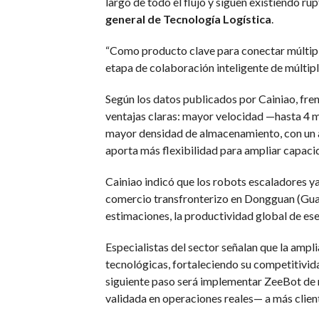
largo de todo el flujo y siguen existiendo r
general de Tecnología Logística
.
“Como producto clave para conectar múltipl
etapa de colaboración inteligente de múltipl
Según los datos publicados por Cainiao, fre
ventajas claras: mayor velocidad —hasta 4 m
mayor densidad de almacenamiento, con un a
aporta más flexibilidad para ampliar capaci
Cainiao indicó que los robots escaladores y
comercio transfronterizo en Dongguan (Guang
estimaciones, la productividad global de ese
Especialistas del sector señalan que la ampl
tecnológicas, fortaleciendo su competitivid
siguiente paso será implementar ZeeBot de 
validada en operaciones reales— a más clie