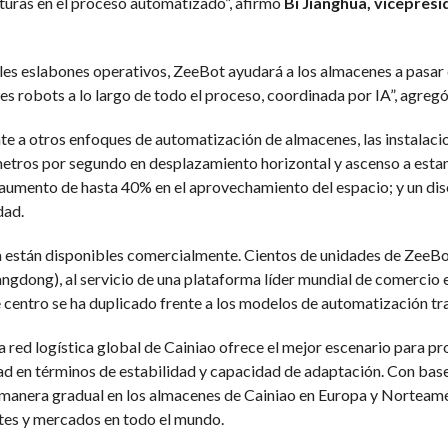
upturas en el proceso automatizado”, afirmó
Bi Jianghua, vicepresi
es eslabones operativos, ZeeBot ayudará a los almacenes a pasar 
es robots a lo largo de todo el proceso, coordinada por IA”, agregó
nte a otros enfoques de automatización de almacenes, las instalac
etros por segundo en desplazamiento horizontal y ascenso a estan
umento de hasta 40% en el aprovechamiento del espacio; y un dise
dad.
a están disponibles comercialmente. Cientos de unidades de ZeeBo
dong), al servicio de una plataforma líder mundial de comercio el
 centro se ha duplicado frente a los modelos de automatización tra
ia red logística global de Cainiao ofrece el mejor escenario para p
ad en términos de estabilidad y capacidad de adaptación. Con base 
manera gradual en los almacenes de Cainiao en Europa y Norteamér
ntes y mercados en todo el mundo.