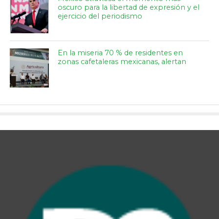
oscuro para la libertad de expresión y el
ejercicio del periodismo
En la miseria 70 % de residentes en
zonas cafetaleras mexicanas, alertan