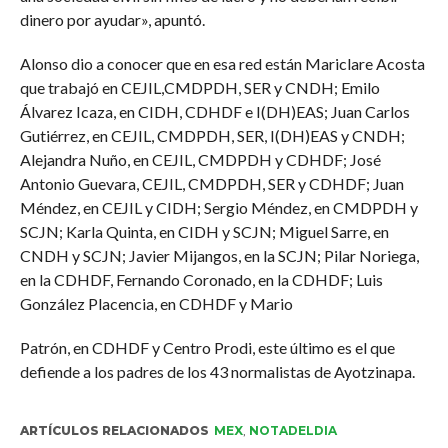
dinero por ayudar», apuntó.
Alonso dio a conocer que en esa red están Mariclare Acosta
que trabajó en CEJIL,CMDPDH, SER y CNDH; Emilo
Álvarez Icaza, en CIDH, CDHDF e I(DH)EAS; Juan Carlos
Gutiérrez, en CEJIL, CMDPDH, SER, I(DH)EAS y CNDH;
Alejandra Nuño, en CEJIL, CMDPDH y CDHDF; José
Antonio Guevara, CEJIL, CMDPDH, SER y CDHDF; Juan
Méndez, en CEJIL y CIDH; Sergio Méndez, en CMDPDH y
SCJN; Karla Quinta, en CIDH y SCJN; Miguel Sarre, en
CNDH y SCJN; Javier Mijangos, en la SCJN; Pilar Noriega,
en la CDHDF, Fernando Coronado, en la CDHDF; Luis
González Placencia, en CDHDF y Mario
Patrón, en CDHDF y Centro Prodi, este último es el que
defiende a los padres de los 43 normalistas de Ayotzinapa.
ARTÍCULOS RELACIONADOS
MEX
,
NOTADELDIA